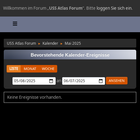
Willkommen im Forum „
USS Atlas Forum
“. Bitte
loggen Sie sich ein
.
USS Atlas Forum
Kalender
Mai 2025
►
►
Bevorstehende Kalender-Ereignisse
LISTE
MONAT
WOCHE
an
Keine Ereignisse vorhanden.