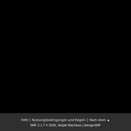
|
|
Hilfe
Nutzungsbedingungen und Regeln
Nach oben ▲
,
|
SMF 2.1.7 © 2026
Simple Machines
idesignSMF