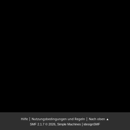
|
|
Hilfe
Nutzungsbedingungen und Regeln
Nach oben ▲
,
|
SMF 2.1.7 © 2026
Simple Machines
idesignSMF