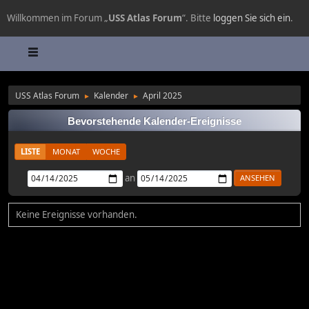
Willkommen im Forum „
USS Atlas Forum
“. Bitte
loggen Sie sich ein
.
USS Atlas Forum
Kalender
April 2025
►
►
Bevorstehende Kalender-Ereignisse
LISTE
MONAT
WOCHE
an
Keine Ereignisse vorhanden.