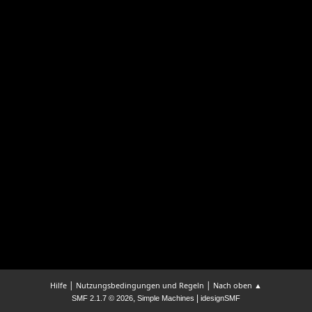
|
|
Hilfe
Nutzungsbedingungen und Regeln
Nach oben ▲
,
|
SMF 2.1.7 © 2026
Simple Machines
idesignSMF