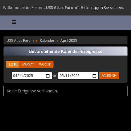
Willkommen im Forum „
USS Atlas Forum
“. Bitte
loggen Sie sich ein
.
USS Atlas Forum
Kalender
April 2025
►
►
Bevorstehende Kalender-Ereignisse
LISTE
MONAT
WOCHE
an
Keine Ereignisse vorhanden.