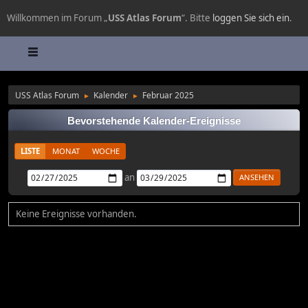
Willkommen im Forum „
USS Atlas Forum
“. Bitte
loggen Sie sich ein
.
USS Atlas Forum
Kalender
Februar 2025
►
►
Bevorstehende Kalender-Ereignisse
LISTE
MONAT
WOCHE
an
Keine Ereignisse vorhanden.