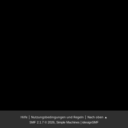
|
|
Hilfe
Nutzungsbedingungen und Regeln
Nach oben ▲
,
|
SMF 2.1.7 © 2026
Simple Machines
idesignSMF