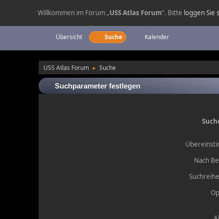
Willkommen im Forum „
USS Atlas Forum
“. Bitte
loggen Sie s
Übersicht
Suche
Kalender
USS Atlas Forum
Suche
►
Suchparameter festlegen
Such
Übereinst
Nach Be
Suchreihe
Op
A