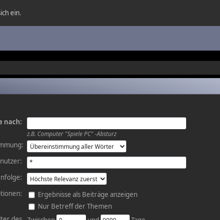
ich ein
.
e nach:
z.B.
Computer "Spiele PC" -Absturz
immung:
nutzer:
nfolge:
tionen:
Ergebnisse als Beiträge anzeigen
Nur Betreff der Themen
lter des
Zwischen
und
Tage