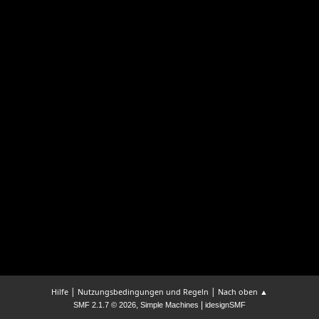
|
|
Hilfe
Nutzungsbedingungen und Regeln
Nach oben ▲
,
|
SMF 2.1.7 © 2026
Simple Machines
idesignSMF