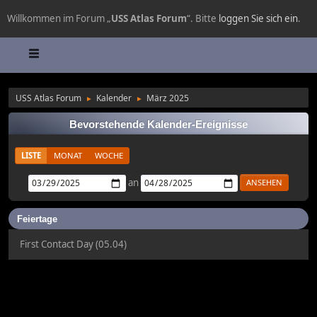
Willkommen im Forum „
USS Atlas Forum
“. Bitte
loggen Sie sich ein
.
USS Atlas Forum
Kalender
März 2025
►
►
Bevorstehende Kalender-Ereignisse
LISTE
MONAT
WOCHE
an
Feiertage
First Contact Day (05.04)