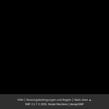
|
|
Hilfe
Nutzungsbedingungen und Regeln
Nach oben ▲
,
|
SMF 2.1.7 © 2026
Simple Machines
idesignSMF