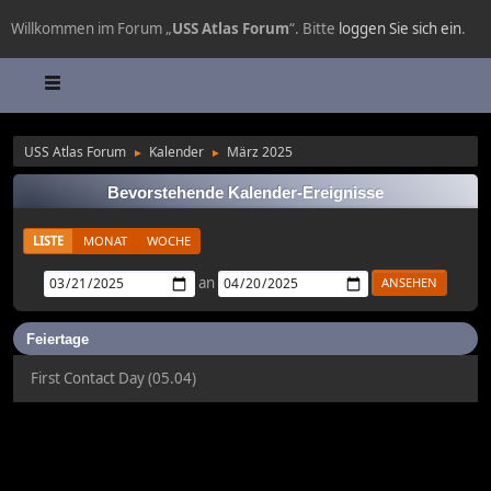
Willkommen im Forum „
USS Atlas Forum
“. Bitte
loggen Sie sich ein
.
USS Atlas Forum
Kalender
März 2025
►
►
Bevorstehende Kalender-Ereignisse
LISTE
MONAT
WOCHE
an
Feiertage
First Contact Day (05.04)