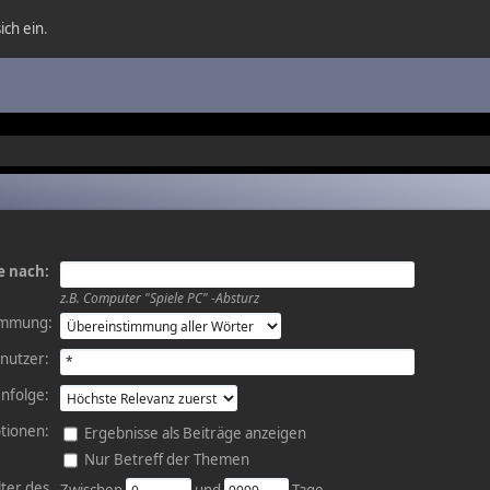
ich ein
.
e nach:
z.B.
Computer "Spiele PC" -Absturz
immung:
nutzer:
nfolge:
tionen:
Ergebnisse als Beiträge anzeigen
Nur Betreff der Themen
lter des
Zwischen
und
Tage