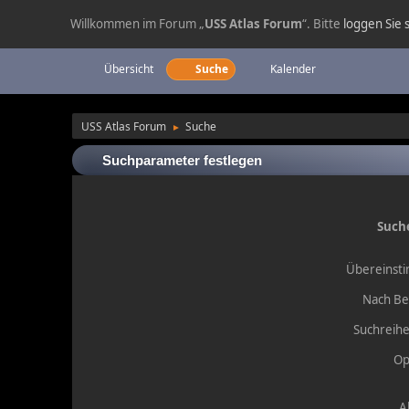
Willkommen im Forum „
USS Atlas Forum
“. Bitte
loggen Sie s
Übersicht
Suche
Kalender
USS Atlas Forum
Suche
►
Suchparameter festlegen
Such
Übereinst
Nach Be
Suchreihe
Op
A