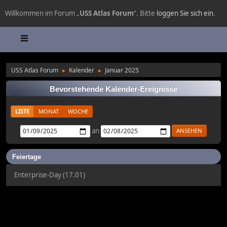
Willkommen im Forum „
USS Atlas Forum
“. Bitte
loggen Sie sich ein
.
USS Atlas Forum
Kalender
Januar 2025
►
►
Bevorstehende Kalender-Ereignisse
LISTE
MONAT
WOCHE
an
Feiertage
Enterprise-Day (17.01)