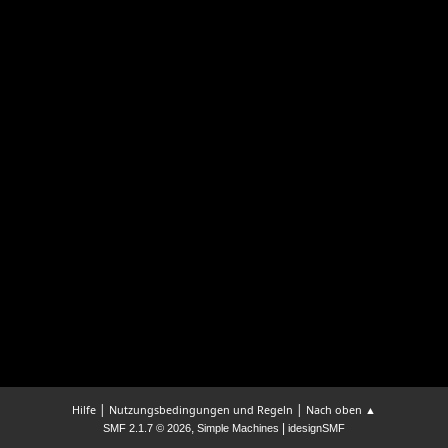
|
|
Hilfe
Nutzungsbedingungen und Regeln
Nach oben ▲
,
|
SMF 2.1.7 © 2026
Simple Machines
idesignSMF