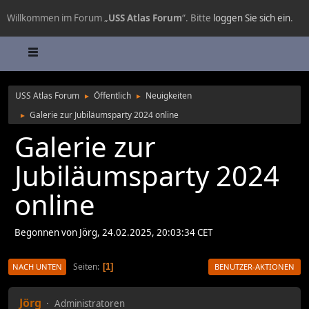
Willkommen im Forum „
USS Atlas Forum
“. Bitte
loggen Sie sich ein
.
USS Atlas Forum
Öffentlich
Neuigkeiten
►
►
Galerie zur Jubiläumsparty 2024 online
►
Galerie zur
Jubiläumsparty 2024
online
Begonnen von Jörg, 24.02.2025, 20:03:34 CET
Seiten
1
NACH UNTEN
BENUTZER-AKTIONEN
Jörg
Administratoren