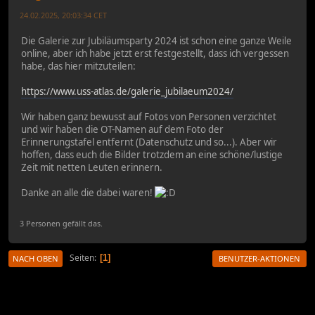
24.02.2025, 20:03:34 CET
Die Galerie zur Jubiläumsparty 2024 ist schon eine ganze Weile
online, aber ich habe jetzt erst festgestellt, dass ich vergessen
habe, das hier mitzuteilen:
https://www.uss-atlas.de/galerie_jubilaeum2024/
Wir haben ganz bewusst auf Fotos von Personen verzichtet
und wir haben die OT-Namen auf dem Foto der
Erinnerungstafel entfernt (Datenschutz und so...). Aber wir
hoffen, dass euch die Bilder trotzdem an eine schöne/lustige
Zeit mit netten Leuten erinnern.
Danke an alle die dabei waren!
3 Personen gefällt das.
Seiten
1
NACH OBEN
BENUTZER-AKTIONEN