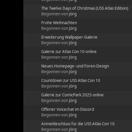
The Twelve Days of Christmas (USS Atlas Edition)
Begonnen von
Jörg
Frohe Weihnachten
Begonnen von
Jörg
Erweiterung Wallpaper-Galerie
Begonnen von
Jörg
Galerie zur Atlas Con 10 online
Begonnen von
Jörg
Neues Homepage- und Foren-Design
Begonnen von
Jörg
Countdown zur USS Atlas Con 10
Begonnen von
Jörg
Galerie zur ComicPark 2025 online
Begonnen von
Jörg
Offener Voicechat im Discord
Begonnen von
Jörg
Anmeldeschluss für die USS Atlas Con 10
Begonnen von
Jörg