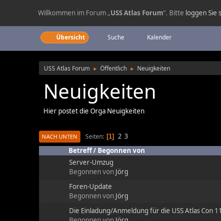
Willkommen im Forum „
USS Atlas Forum
“. Bitte
loggen Sie s
Übersicht
Suche
Kalender
USS Atlas Forum
Öffentlich
Neuigkeiten
►
►
Neuigkeiten
Hier postet die Orga Neuigkeiten
2
3
Seiten
1
NACH UNTEN
Betreff
/
Begonnen von
Server-Umzug
Begonnen von
Jörg
Foren-Update
Begonnen von
Jörg
Die Einladung/Anmeldung für die USS Atlas Con 11 
Begonnen von
Jörg