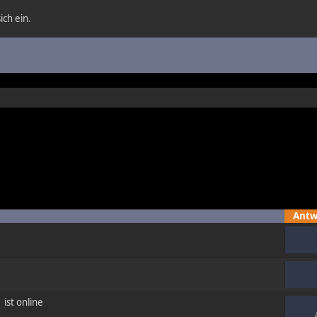
ich ein
.
Antw
ist online