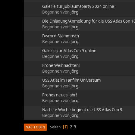
Galerie zur Jubiläumsparty 2024 online
Begonnen von
Jörg
Die Einladung/Anmeldung für die USS Atlas Con 10 
Begonnen von
Jörg
Discord-Stammtisch
Begonnen von
Jörg
Galerie zur Atlas Con 9 online
Begonnen von
Jörg
Frohe Weihnachten!
Begonnen von
Jörg
USS Atlas im Fanfilm Universum
Begonnen von
Jörg
Frohes neues Jahr!
Begonnen von
Jörg
Nächste Woche beginnt die USS Atlas Con 9
Begonnen von
Jörg
2
3
Seiten
1
NACH OBEN